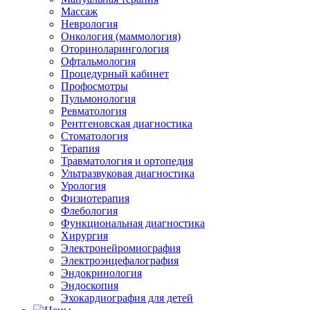
Массаж
Неврология
Онкология (маммология)
Оториноларингология
Офтальмология
Процедурный кабинет
Профосмотры
Пульмонология
Ревматология
Рентгеновская диагностика
Стоматология
Терапия
Травматология и ортопедия
Ультразвуковая диагностика
Урология
Физиотерапия
Флебология
Функциональная диагностика
Хирургия
Электронейромиография
Электроэнцефалография
Эндокринология
Эндоскопия
Эхокардиография для детей