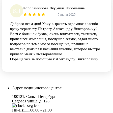
Коробейникова Людмила Николаевна
КЛ
5 июня 2025
Доброго всем дня! Хочу выразить огромное спасибо
врачу терапевту Петрову Александру Викторовичу!
Врач с большой буквы, очень внимателен, тактичен,
провел все измерения, послушал легкие, задал много
вопросов по теме моего посещения, правильно
выставил диагноз и назначил лечение, которое быстро
привело меня к выздоравлению.
Обращалась за помощью к Александру Викторовичу
не первый раз и всеми приемами осталась очень
довольна. Первое обращение по недавней проблеме
было 19 мая 2025 г.
Спасибо Вам Александр Викторович! Здоровья Вам и
благополучия!!!
Адрес медицинского центра:
05.06.2025г. Коробейникова Людмила Николаевна.
190121, Санкт-Петербург,
Садовая улица, д. 126
Пн-Пт.......08.00 - 21.00