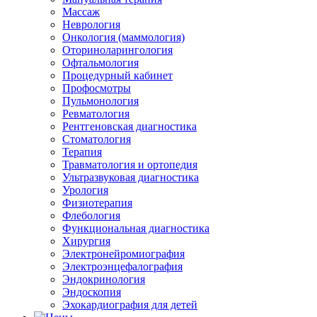
Массаж
Неврология
Онкология (маммология)
Оториноларингология
Офтальмология
Процедурный кабинет
Профосмотры
Пульмонология
Ревматология
Рентгеновская диагностика
Стоматология
Терапия
Травматология и ортопедия
Ультразвуковая диагностика
Урология
Физиотерапия
Флебология
Функциональная диагностика
Хирургия
Электронейромиография
Электроэнцефалография
Эндокринология
Эндоскопия
Эхокардиография для детей