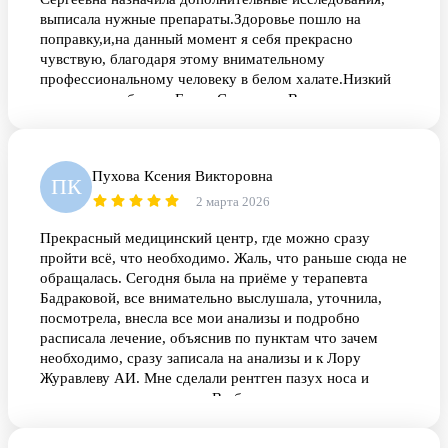
выписала нужные препараты.Здоровье пошло на
поправку,и,на данный момент я себя прекрасно
чувствую, благодаря этому внимательному
профессиональному человеку в белом халате.Низкий
поклон,спасибо вам,Елена Сергеевна.Всего вам самого
доброго.
Пухова Ксения Викторовна
ПК
2 марта 2026
Прекрасный медицинский центр, где можно сразу
пройти всё, что необходимо. Жаль, что раньше сюда не
обращалась. Сегодня была на приёме у терапевта
Бадраковой, все внимательно выслушала, уточнила,
посмотрела, внесла все мои анализы и подробно
расписала лечение, объяснив по пунктам что зачем
необходимо, сразу записала на анализы и к Лору
Журавлеву АИ. Мне сделали рентген пазух носа и
назначили также лечение. В общем за один визит
комплексно подошли к проблеме. Спасибо большое