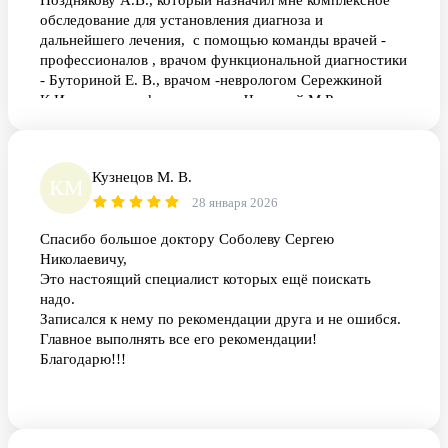
Позднякову А.В., который назначил мне комплексное
обследование для установления диагноза и
дальнейшего лечения, с помощью команды врачей -
профессионалов , врачом функциональной диагностики
- Буториной Е. В., врачом -неврологом Сережкиной
К.И., врачом - офтальмологом Чшиевой М.Р.
Благодарю вас за ваш профессионализм, отзывчивость,
отношение к больным! Не могу, не сказать спасибо
специалистам лаборатории, все четко, быстро и
Кузнецов М. В.
оперативно, но и конечно невозможно осуществить все
КМ
выше перечисленное без слаженной,
28 января 2026
профессиональной и четкой работы службы
Спасибо большое доктору Соболеву Сергею
администрации в регистратуре. Спасибо всем
Николаевичу,
огромное! Здоровья, благополучия!
Это настоящий специалист которых ещё поискать
надо.
Записался к нему по рекомендации друга и не ошибся.
Главное выполнять все его рекомендации!
Благодарю!!!