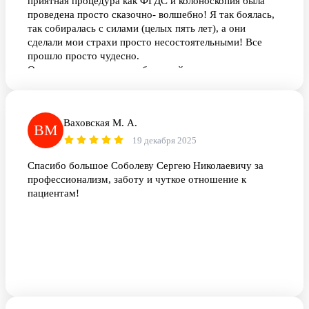
приятная процедура как ФГДС и колоноскопия была
проведена просто сказочно- волшебно! Я так боялась,
так собиралась с силами (целых пять лет), а они
сделали мои страхи просто несостоятельными! Все
прошло просто чудесно.
От всего сердца, души и беспокойного ума
БЛАГОДАРЮ Вас, дорогие врачи!
Ваховская М. А.
ВМ
19 декабря 2025
Спасибо большое Соболеву Сергею Николаевичу за
профессионализм, заботу и чуткое отношение к
пациентам!