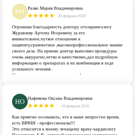
Ралко Мария Владимировна
РМ
20 февраля 2026
Огромная благодарность доктору отоларингологу
Журавлеву Артему Игоревичу за его
внимательное,чуткое отношение к
пациенту,граммотное ,высокопрофессиональное знание
своего дела .На приеме доктор выполнял процедуры
очень аккуратно,четко и качественно,дал подробную
информацию о препаратах и их комбинации в ходе
успешного лечения .
Одназначно рекомендую доктора !
Спасибо администрации Клиники Адмиралтейские
верфи за появление в штате сотрудников таких
профессиональных ,замечательных докторов ,как
Нафикова Оксана Владимировна
ЖУРАВЛЕВ.А.И.
НО
18 февраля 2026
Как приятно осознавать, что в наше непростое время,
есть ВРАЧИ - профессионалы!!!
Это относится к моему лечащему врачу-кардиологу