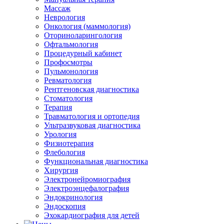
Массаж
Неврология
Онкология (маммология)
Оториноларингология
Офтальмология
Процедурный кабинет
Профосмотры
Пульмонология
Ревматология
Рентгеновская диагностика
Стоматология
Терапия
Травматология и ортопедия
Ультразвуковая диагностика
Урология
Физиотерапия
Флебология
Функциональная диагностика
Хирургия
Электронейромиография
Электроэнцефалография
Эндокринология
Эндоскопия
Эхокардиография для детей