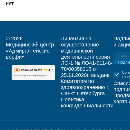
нет
© 2026
Лицензия на
Подпис
Медицинский центр
осуществление
и акци
«Адмиралтейские
медицинской
верфи»
деятельности серия
Подпи
ЛО-1 № ЛО41-01148-
78/00358315 от
Сог
25.11.2020г. выдана
кон
Комитетом по
Спаси
здравоохранению г.
подпи
Санкт-Петербурга.
Продви
Политика
Карта 
конфиденциальности