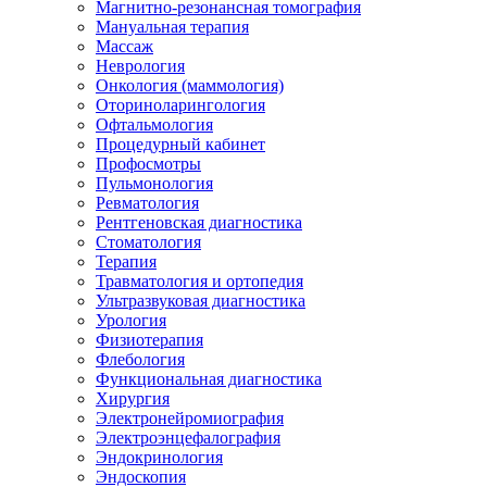
Магнитно-резонансная томография
Мануальная терапия
Массаж
Неврология
Онкология (маммология)
Оториноларингология
Офтальмология
Процедурный кабинет
Профосмотры
Пульмонология
Ревматология
Рентгеновская диагностика
Стоматология
Терапия
Травматология и ортопедия
Ультразвуковая диагностика
Урология
Физиотерапия
Флебология
Функциональная диагностика
Хирургия
Электронейромиография
Электроэнцефалография
Эндокринология
Эндоскопия