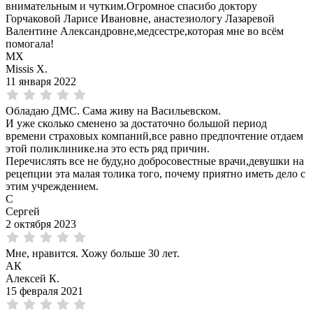
внимательным и чутким.Огромное спасибо доктору
Горчаковой Ларисе Ивановне, анастезиологу Лазаревой
Валентине Александровне,медсестре,которая мне во всём
помогала!
MX
Missis X.
11 января 2022
Обладаю ДМС. Сама живу на Васильевском.
И уже сколько сменено за достаточно большой период
времени страховых компаний,все равно предпочтение отдаем
этой поликлинике.на это есть ряд причин.
Перечислять все не буду,но добросовестные врачи,девушки на
рецепции эта малая толика того, почему приятно иметь дело с
этим учреждением.
С
Сергей
2 октября 2023
Мне, нравится. Хожу больше 30 лет.
АК
Алексей К.
15 февраля 2021