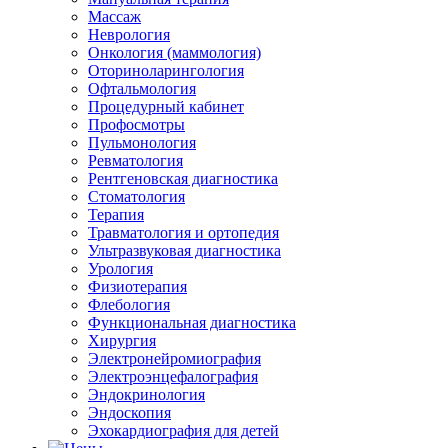
Массаж
Неврология
Онкология (маммология)
Оториноларингология
Офтальмология
Процедурный кабинет
Профосмотры
Пульмонология
Ревматология
Рентгеновская диагностика
Стоматология
Терапия
Травматология и ортопедия
Ультразвуковая диагностика
Урология
Физиотерапия
Флебология
Функциональная диагностика
Хирургия
Электронейромиография
Электроэнцефалография
Эндокринология
Эндоскопия
Эхокардиография для детей