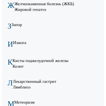
Ж
Желчнокаменная болезнь (ЖКБ)
Жировой гепатоз
З
Запор
И
Изжога
К
Кисты поджелудочной железы
Колит
Л
Лекарственный гастрит
Лямблиоз
М
Метеоризм