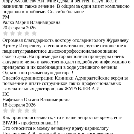
Лору Журавлеву АИ. Мне сделали рентген пазух носа и
назначили также лечение. В общем за один визит комплексно
подошли к проблеме. Спасибо большое
РМ
Ралко Мария Владимировна
20 февраля 2026
Огромная благодарность доктору отоларингологу Журавлеву
Артему Игоревичу за его внимательное,чуткое отношение к
пациенту,граммотное ,высокопрофессиональное знание
своего дела .На приеме доктор выполнял процедуры очень
аккуратно,четко и качественно,дал подробную информацию о
препаратах и их комбинации в ходе успешного лечения .
Одназначно рекомендую доктора !
Спасибо администрации Клиники Адмиралтейские верфи за
появление в штате сотрудников таких профессиональных
,замечательных докторов ,как ЖУРАВЛЕВ.А.И.
НО
Нафикова Оксана Владимировна
18 февраля 2026
Как приятно осознавать, что в наше непростое время, есть
ВРАЧИ - профессионалы!!!
Это относится к моему лечащему врачу-кардиологу
Позднякову А.В., который назначил мне комплексное