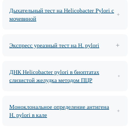
Дыхательный тест на Helicobacter Pylori с
мочевиной
Экспресс уреазный тест на H. pylori
ДНК Helicobacter pylori в биоптатах
слизистой желудка методом ПЦР
Моноклональное определение антигена
H. pylori в кале