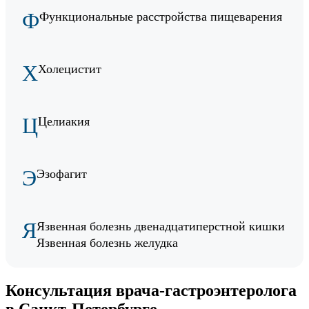
Ф
Функциональные расстройства пищеварения
Х
Холецистит
Ц
Целиакия
Э
Эзофагит
Я
Язвенная болезнь двенадцатиперстной кишки
Язвенная болезнь желудка
Консультация врача-гастроэнтеролога
в Санкт-Петербурге