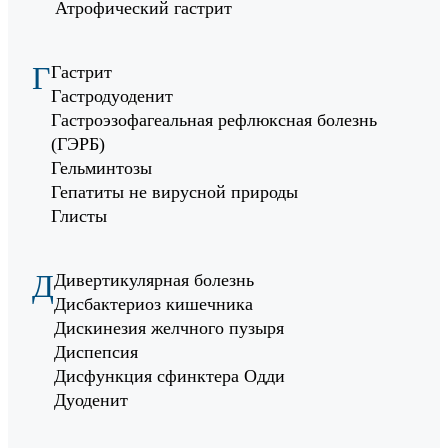
Атрофический гастрит
Г
Гастрит
Гастродуоденит
Гастроэзофагеальная рефлюксная болезнь
(ГЭРБ)
Гельминтозы
Гепатиты не вирусной природы
Глисты
Д
Дивертикулярная болезнь
Дисбактериоз кишечника
Дискинезия желчного пузыря
Диспепсия
Дисфункция сфинктера Одди
Дуоденит