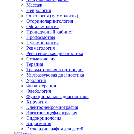
Массаж
Неврология
Онкология (маммология)
Оториноларингология
Офтальмология
Процедурный кабинет
Профосмотры
Пульмонология
Ревматология
Рентгеновская диагностика
Стоматология
Терапия
Травматология и ортопедия
Ультразвуковая диагностика
Урология
Физиотерапия
Флебология
Функциональная диагностика
Хирургия
Электронейромиография
Электроэнцефалография
Эндокринология
Эндоскопия
Эхокардиография для детей