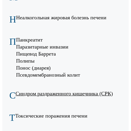
Н
Неалкогольная жировая болезнь печени
П
Панкреатит
Паразитарные инвазии
Пищевод Баррета
Полипы
Понос (диарея)
Псевдомембранозный колит
С
Синдром раздраженного кишечника (СРК)
Т
Токсические поражения печени