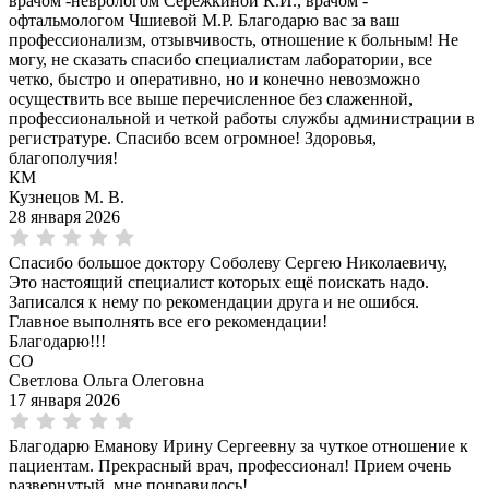
врачом -неврологом Сережкиной К.И., врачом -
офтальмологом Чшиевой М.Р. Благодарю вас за ваш
профессионализм, отзывчивость, отношение к больным! Не
могу, не сказать спасибо специалистам лаборатории, все
четко, быстро и оперативно, но и конечно невозможно
осуществить все выше перечисленное без слаженной,
профессиональной и четкой работы службы администрации в
регистратуре. Спасибо всем огромное! Здоровья,
благополучия!
КМ
Кузнецов М. В.
28 января 2026
Спасибо большое доктору Соболеву Сергею Николаевичу,
Это настоящий специалист которых ещё поискать надо.
Записался к нему по рекомендации друга и не ошибся.
Главное выполнять все его рекомендации!
Благодарю!!!
СО
Светлова Ольга Олеговна
17 января 2026
Благодарю Еманову Ирину Сергеевну за чуткое отношение к
пациентам. Прекрасный врач, профессионал! Прием очень
развернутый, мне понравилось!