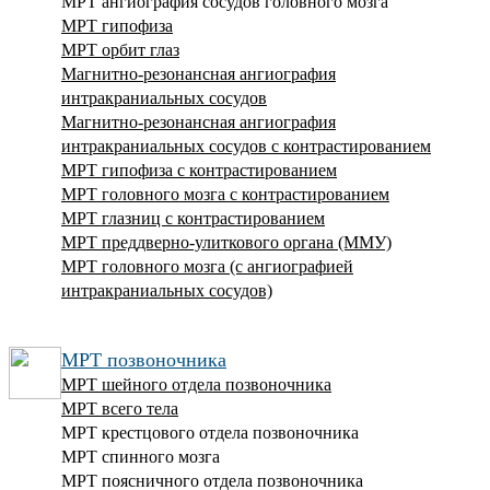
МРТ ангиография сосудов головного мозга
МРТ гипофиза
МРТ орбит глаз
Магнитно-резонансная ангиография
интракраниальных сосудов
Магнитно-резонансная ангиография
интракраниальных сосудов с контрастированием
МРТ гипофиза с контрастированием
МРТ головного мозга с контрастированием
МРТ глазниц с контрастированием
МРТ преддверно-улиткового органа (ММУ)
МРТ головного мозга (с ангиографией
интракраниальных сосудов)
МРТ позвоночника
МРТ шейного отдела позвоночника
МРТ всего тела
МРТ крестцового отдела позвоночника
МРТ спинного мозга
МРТ поясничного отдела позвоночника