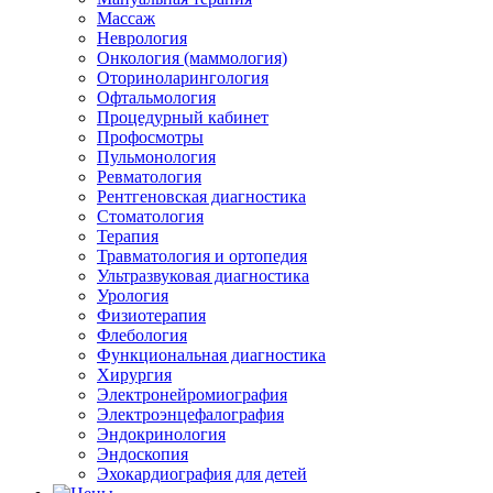
Массаж
Неврология
Онкология (маммология)
Оториноларингология
Офтальмология
Процедурный кабинет
Профосмотры
Пульмонология
Ревматология
Рентгеновская диагностика
Стоматология
Терапия
Травматология и ортопедия
Ультразвуковая диагностика
Урология
Физиотерапия
Флебология
Функциональная диагностика
Хирургия
Электронейромиография
Электроэнцефалография
Эндокринология
Эндоскопия
Эхокардиография для детей