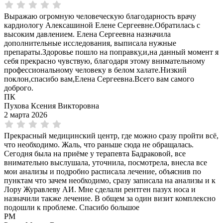
Выражаю огромную человеческую благодарность врачу
кардиологу Алексашиной Елене Сергеевне.Обратилась с
высоким давлением. Елена Сергеевна назначила
дополнительные исследования, выписала нужные
препараты.Здоровье пошло на поправку,и,на данный момент я
себя прекрасно чувствую, благодаря этому внимательному
профессиональному человеку в белом халате.Низкий
поклон,спасибо вам,Елена Сергеевна.Всего вам самого
доброго.
ПК
Пухова Ксения Викторовна
2 марта 2026
Прекрасный медицинский центр, где можно сразу пройти всё,
что необходимо. Жаль, что раньше сюда не обращалась.
Сегодня была на приёме у терапевта Бадраковой, все
внимательно выслушала, уточнила, посмотрела, внесла все
мои анализы и подробно расписала лечение, объяснив по
пунктам что зачем необходимо, сразу записала на анализы и к
Лору Журавлеву АИ. Мне сделали рентген пазух носа и
назначили также лечение. В общем за один визит комплексно
подошли к проблеме. Спасибо большое
РМ