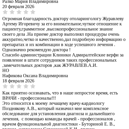
Ралко Мария Владимировна
20 февраля 2026
Огромная благодарность доктору отоларингологу Журавлеву
Артему Игоревичу за его внимательное,чуткое отношение к
пациенту,граммотное ,высокопрофессиональное знание
своего дела .На приеме доктор выполнял процедуры очень
аккуратно,четко и качественно,дал подробную информацию о
препаратах и их комбинации в ходе успешного лечения .
Одназначно рекомендую доктора !
Спасибо администрации Клиники Адмиралтейские верфи за
появление в штате сотрудников таких профессиональных
,замечательных докторов ,как ЖУРАВЛЕВ.А.И.
НО
Нафикова Оксана Владимировна
18 февраля 2026
Как приятно осознавать, что в наше непростое время, есть
ВРАЧИ - профессионалы!!!
Это относится к моему лечащему врачу-кардиологу
Позднякову А.В., который назначил мне комплексное
обследование для установления диагноза и дальнейшего
лечения, с помощью команды врачей - профессионалов ,
врачом функциональной диагностики - Буториной Е. В.,