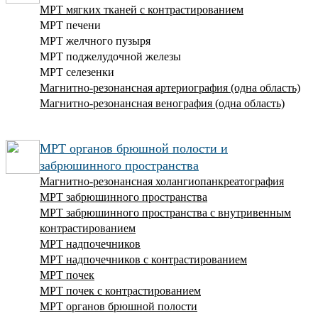
МРТ мягких тканей с контрастированием
МРТ печени
МРТ желчного пузыря
МРТ поджелудочной железы
МРТ селезенки
Магнитно-резонансная артериография (одна область)
Магнитно-резонансная венография (одна область)
МРТ органов брюшной полости и
забрюшинного пространства
Магнитно-резонансная холангиопанкреатография
МРТ забрюшинного пространства
МРТ забрюшинного пространства с внутривенным
контрастированием
МРТ надпочечников
МРТ надпочечников с контрастированием
МРТ почек
МРТ почек с контрастированием
МРТ органов брюшной полости