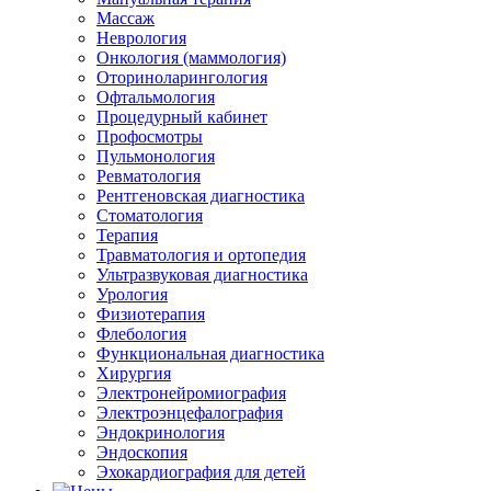
Массаж
Неврология
Онкология (маммология)
Оториноларингология
Офтальмология
Процедурный кабинет
Профосмотры
Пульмонология
Ревматология
Рентгеновская диагностика
Стоматология
Терапия
Травматология и ортопедия
Ультразвуковая диагностика
Урология
Физиотерапия
Флебология
Функциональная диагностика
Хирургия
Электронейромиография
Электроэнцефалография
Эндокринология
Эндоскопия
Эхокардиография для детей