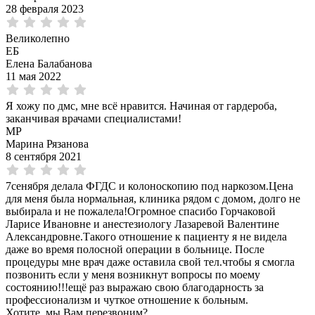
28 февраля 2023
Великолепно
ЕБ
Елена Балабанова
11 мая 2022
Я хожу по дмс, мне всё нравится. Начиная от гардероба,
заканчивая врачами специалистами!
МР
Марина Рязанова
8 сентября 2021
7сенября делала ФГДС и колоноскопию под наркозом.Цена
для меня была нормальная, клиника рядом с домом, долго не
выбирала и не пожалела!Огромное спасибо Горчаковой
Ларисе Ивановне и анестезиологу Лазаревой Валентине
Александровне.Такого отношение к пациенту я не видела
даже во время полосной операции в больнице. После
процедуры мне врач даже оставила свой тел.чтобы я смогла
позвонить если у меня возникнут вопросы по моему
состоянию!!!ещё раз выражаю свою благодарность за
профессионализм и чуткое отношение к больным.
Хотите, мы Вам перезвоним?