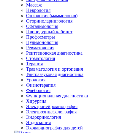
Массаж
Неврология
Онкология (маммология)
Оториноларингология
Офтальмология
Процедурный кабинет
Профосмотры
Пульмонология
Ревматология
Рентгеновская диагностика
Стоматология
Терапия
Травматология и ортопедия
Ультразвуковая диагностика
Урология
Физиотерапия
Флебология
Функциональная диагностика
Хирургия
Электронейромиография
Электроэнцефалография
Эндокринология
Эндоскопия
Эхокардиография для детей