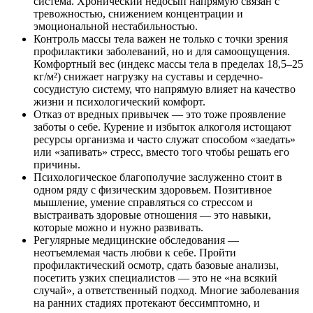
система. Хронический недосып напрямую связан с
тревожностью, снижением концентрации и
эмоциональной нестабильностью.
Контроль массы тела важен не только с точки зрения
профилактики заболеваний, но и для самоощущения.
Комфортный вес (индекс массы тела в пределах 18,5–25
кг/м²) снижает нагрузку на суставы и сердечно-
сосудистую систему, что напрямую влияет на качество
жизни и психологический комфорт.
Отказ от вредных привычек — это тоже проявление
заботы о себе. Курение и избыток алкоголя истощают
ресурсы организма и часто служат способом «заедать»
или «запивать» стресс, вместо того чтобы решать его
причины.
Психологическое благополучие заслуженно стоит в
одном ряду с физическим здоровьем. Позитивное
мышление, умение справляться со стрессом и
выстраивать здоровые отношения — это навыки,
которые можно и нужно развивать.
Регулярные медицинские обследования —
неотъемлемая часть любви к себе. Пройти
профилактический осмотр, сдать базовые анализы,
посетить узких специалистов — это не «на всякий
случай», а ответственный подход. Многие заболевания
на ранних стадиях протекают бессимптомно, и