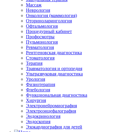
Массаж
Неврология
Онкология (маммология)
Оториноларингология
Офтальмология
Процедурный кабинет
Профосмотры
Пульмонология
Ревматология
Рентгеновская диагностика
Стоматология
Терапия
Травматология и ортопедия
Ультразвуковая диагностика
Урология
Физиотерапия
Флебология
Функциональная диагностика
Хирургия
Электронейромиография
Электроэнцефалография
Эндокринология
Эндоскопия
Эхокардиография для детей