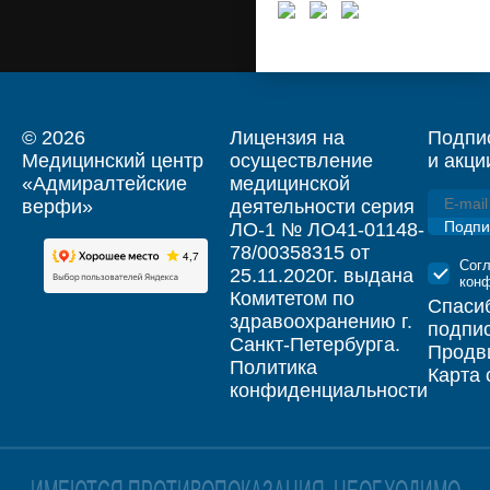
© 2026
Лицензия на
Подпис
Медицинский центр
осуществление
и акци
«Адмиралтейские
медицинской
верфи»
деятельности серия
Подпи
ЛО-1 № ЛО41-01148-
78/00358315 от
Сог
25.11.2020г. выдана
кон
Комитетом по
Спаси
здравоохранению г.
подпи
Санкт-Петербурга.
Продви
Политика
Карта 
конфиденциальности