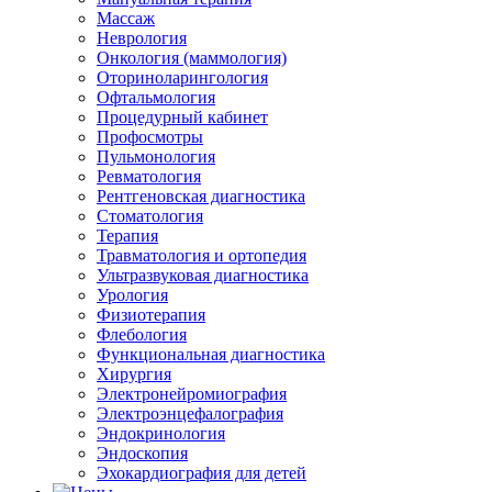
Массаж
Неврология
Онкология (маммология)
Оториноларингология
Офтальмология
Процедурный кабинет
Профосмотры
Пульмонология
Ревматология
Рентгеновская диагностика
Стоматология
Терапия
Травматология и ортопедия
Ультразвуковая диагностика
Урология
Физиотерапия
Флебология
Функциональная диагностика
Хирургия
Электронейромиография
Электроэнцефалография
Эндокринология
Эндоскопия
Эхокардиография для детей