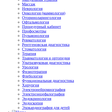
Массаж
Неврология
Онкология (маммология)
Оториноларингология
Офтальмология
Процедурный кабинет
Профосмотры
Пульмонология
Ревматология
Рентгеновская диагностика
Стоматология
Терапия
Травматология и ортопедия
Ультразвуковая диагностика
Урология
Физиотерапия
Флебология
Функциональная диагностика
Хирургия
Электронейромиография
Электроэнцефалография
Эндокринология
Эндоскопия
Эхокардиография для детей