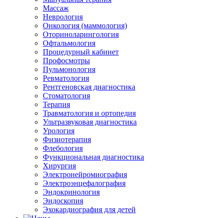
Массаж
Неврология
Онкология (маммология)
Оториноларингология
Офтальмология
Процедурный кабинет
Профосмотры
Пульмонология
Ревматология
Рентгеновская диагностика
Стоматология
Терапия
Травматология и ортопедия
Ультразвуковая диагностика
Урология
Физиотерапия
Флебология
Функциональная диагностика
Хирургия
Электронейромиография
Электроэнцефалография
Эндокринология
Эндоскопия
Эхокардиография для детей