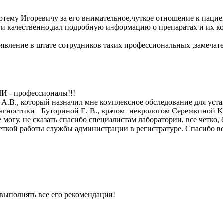
тему Игоревичу за его внимательное,чуткое отношение к пацие
 и качественно,дал подробную информацию о препаратах и их ко
явление в штате сотрудников таких профессиональных ,замеча
ЧИ - профессионалы!!!
 А.В., который назначил мне комплексное обследование для уст
гностики - Буториной Е. В., врачом -неврологом Сережкиной К.
могу, не сказать спасибо специалистам лаборатории, все четко,
еткой работы службы администрации в регистратуре. Спасибо вс
 выполнять все его рекомендации!