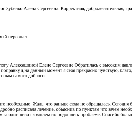
г Зубенко Алена Сергеевна. Корректная, доброжелательная, гра
вый персонал.
огу Алексашиной Елене Сергеевне.Обратилась с высоким давле
поправку,и,на данный момент я себя прекрасно чувствую, благ
о вам самого доброго.
то необходимо. Жаль, что раньше сюда не обращалась. Сегодня б
одробно расписала лечение, объяснив по пунктам что зачем необ
ем за один визит комплексно подошли к проблеме. Спасибо боль