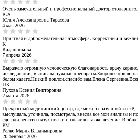
Очень замечательный и профессиональный доктор отоларинголо
ЮА
Юлия Александровна Тарасова
4 мая 2026
Приятная и доброжелательная атмосфера. Корректный и вежли
К
Кадашникова
7 апреля 2026
Выражаю огромную человеческую благодарность врачу кардиол
исследования, выписала нужные препараты.Здоровье пошло на 
белом халате.Низкий поклон,спасибо вам,Елена Сергеевна.Всег
ПК
Пухова Ксения Викторовна
2 марта 2026
Прекрасный медицинский центр, где можно сразу пройти всё, ч
выслушала, уточнила, посмотрела, внесла все мои анализы и п
сделали рентген пазух носа и назначили также лечение. В общ
РМ
Ралко Мария Владимировна
20 февраля 2026