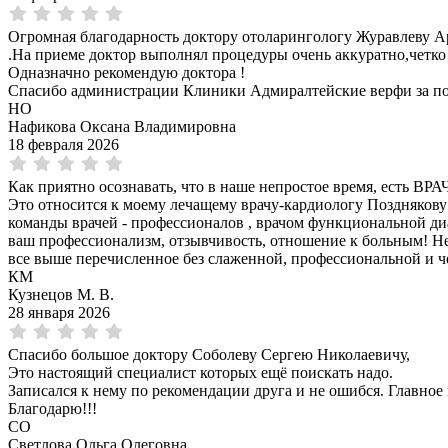
Огромная благодарность доктору отоларингологу Журавлеву Ар
.На приеме доктор выполнял процедуры очень аккуратно,четко
Одназначно рекомендую доктора !
Спасибо администрации Клиники Адмиралтейские верфи за по
НО
Нафикова Оксана Владимировна
18 февраля 2026
Как приятно осознавать, что в наше непростое время, есть ВРА
Это относится к моему лечащему врачу-кардиологу Позднякову
команды врачей - профессионалов , врачом функциональной диа
ваш профессионализм, отзывчивость, отношение к больным! Не 
все выше перечисленное без слаженной, профессиональной и ч
КМ
Кузнецов М. В.
28 января 2026
Спасибо большое доктору Соболеву Сергею Николаевичу,
Это настоящий специалист которых ещё поискать надо.
Записался к нему по рекомендации друга и не ошибся. Главное
Благодарю!!!
СО
Светлова Ольга Олеговна