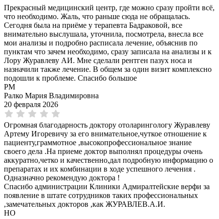
Прекрасный медицинский центр, где можно сразу пройти всё,
что необходимо. Жаль, что раньше сюда не обращалась.
Сегодня была на приёме у терапевта Бадраковой, все
внимательно выслушала, уточнила, посмотрела, внесла все
мои анализы и подробно расписала лечение, объяснив по
пунктам что зачем необходимо, сразу записала на анализы и к
Лору Журавлеву АИ. Мне сделали рентген пазух носа и
назначили также лечение. В общем за один визит комплексно
подошли к проблеме. Спасибо большое
РМ
Ралко Мария Владимировна
20 февраля 2026
Огромная благодарность доктору отоларингологу Журавлеву
Артему Игоревичу за его внимательное,чуткое отношение к
пациенту,граммотное ,высокопрофессиональное знание
своего дела .На приеме доктор выполнял процедуры очень
аккуратно,четко и качественно,дал подробную информацию о
препаратах и их комбинации в ходе успешного лечения .
Одназначно рекомендую доктора !
Спасибо администрации Клиники Адмиралтейские верфи за
появление в штате сотрудников таких профессиональных
,замечательных докторов ,как ЖУРАВЛЕВ.А.И.
НО