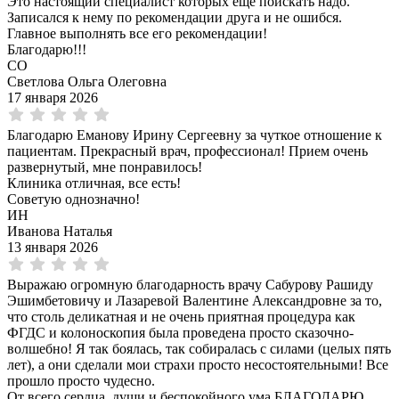
Это настоящий специалист которых ещё поискать надо.
Записался к нему по рекомендации друга и не ошибся.
Главное выполнять все его рекомендации!
Благодарю!!!
СО
Светлова Ольга Олеговна
17 января 2026
Благодарю Еманову Ирину Сергеевну за чуткое отношение к
пациентам. Прекрасный врач, профессионал! Прием очень
развернутый, мне понравилось!
Клиника отличная, все есть!
Советую однозначно!
ИН
Иванова Наталья
13 января 2026
Выражаю огромную благодарность врачу Сабурову Рашиду
Эшимбетовичу и Лазаревой Валентине Александровне за то,
что столь деликатная и не очень приятная процедура как
ФГДС и колоноскопия была проведена просто сказочно-
волшебно! Я так боялась, так собиралась с силами (целых пять
лет), а они сделали мои страхи просто несостоятельными! Все
прошло просто чудесно.
От всего сердца, души и беспокойного ума БЛАГОДАРЮ