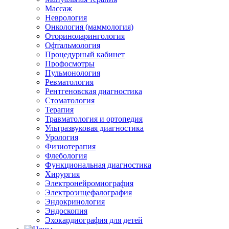
Массаж
Неврология
Онкология (маммология)
Оториноларингология
Офтальмология
Процедурный кабинет
Профосмотры
Пульмонология
Ревматология
Рентгеновская диагностика
Стоматология
Терапия
Травматология и ортопедия
Ультразвуковая диагностика
Урология
Физиотерапия
Флебология
Функциональная диагностика
Хирургия
Электронейромиография
Электроэнцефалография
Эндокринология
Эндоскопия
Эхокардиография для детей