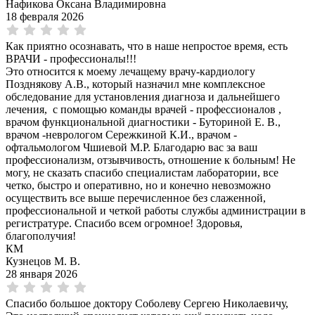
Нафикова Оксана Владимировна
18 февраля 2026
Как приятно осознавать, что в наше непростое время, есть
ВРАЧИ - профессионалы!!!
Это относится к моему лечащему врачу-кардиологу
Позднякову А.В., который назначил мне комплексное
обследование для установления диагноза и дальнейшего
лечения, с помощью команды врачей - профессионалов ,
врачом функциональной диагностики - Буториной Е. В.,
врачом -неврологом Сережкиной К.И., врачом -
офтальмологом Чшиевой М.Р. Благодарю вас за ваш
профессионализм, отзывчивость, отношение к больным! Не
могу, не сказать спасибо специалистам лаборатории, все
четко, быстро и оперативно, но и конечно невозможно
осуществить все выше перечисленное без слаженной,
профессиональной и четкой работы службы администрации в
регистратуре. Спасибо всем огромное! Здоровья,
благополучия!
КМ
Кузнецов М. В.
28 января 2026
Спасибо большое доктору Соболеву Сергею Николаевичу,