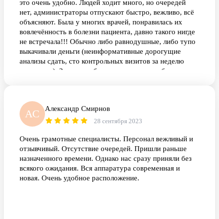
это очень удобно. Людей ходит много, но очередей
нет, администраторы отпускают быстро, вежливо, всё
объясняют. Была у многих врачей, понравилась их
вовлечённость в болезни пациента, давно такого нигде
не встречала!!! Обычно либо равнодушные, либо тупо
выкачивали деньги (неинформативные дорогущие
анализы сдать, сто контрольных визитов за неделю
повторить). Здесь разобрались с моими проблемами и
дали хорошие рекомендации. Спасибо! И ещё классно
и быстро берут кровь, это очень нравится)
Александр Смирнов
АС
28 сентября 2023
Очень грамотные специалисты. Персонал вежливый и
отзывчивый. Отсутствие очередей. Пришли раньше
назначенного времени. Однако нас сразу приняли без
всякого ожидания. Вся аппаратура современная и
новая. Очень удобное расположение.