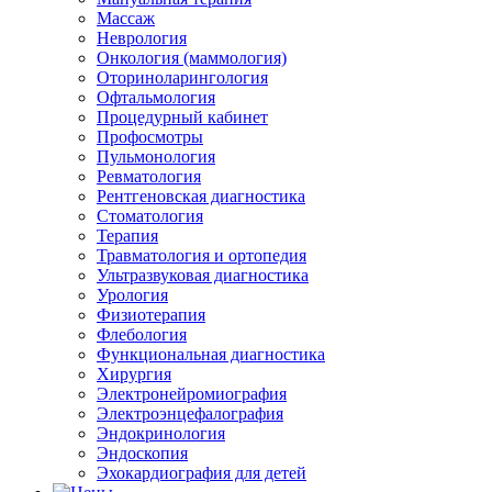
Массаж
Неврология
Онкология (маммология)
Оториноларингология
Офтальмология
Процедурный кабинет
Профосмотры
Пульмонология
Ревматология
Рентгеновская диагностика
Стоматология
Терапия
Травматология и ортопедия
Ультразвуковая диагностика
Урология
Физиотерапия
Флебология
Функциональная диагностика
Хирургия
Электронейромиография
Электроэнцефалография
Эндокринология
Эндоскопия
Эхокардиография для детей