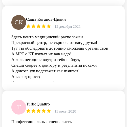
Саша Коганов-Цивин
СК
12 декабря 2021
Здесь центр медицинский расположен
Прекрасный центр, не скрою я от вас, друзья!
Тут ты обследовать дотошно сможешь органы свои
А МРТ с КТ изучат их как надо!
А коль негодное внутри тебя найдут,
Спеши скорее к доктору и результаты покажи
А доктор уж подскажет как лечится!
А вывод прост;
Не запускай, мой руг, болезнь
И вовремя осмотры проходи!
TurboQuattro
T
13 июля 2020
Профессиональные специалисты