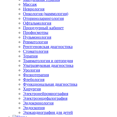
Массаж
Неврология
Онкология (маммология)
Оториноларингология
Офтальмология
Процедурный кабинет
Профосмотры
Пульмонология
Ревматология
Рентгеновская диагностика
Стоматология
Терапия
Травматология и ортопедия
Ультразвуковая диагностика
Урология
Физиотерапия
Флебология
Функциональная диагностика
Хирургия
Электронейромиография
Электроэнцефалография
Эндокринология
Эндоскопия
Эхокардиография для детей