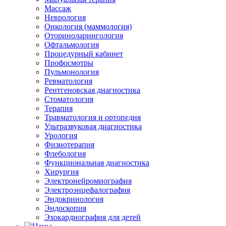
Массаж
Неврология
Онкология (маммология)
Оториноларингология
Офтальмология
Процедурный кабинет
Профосмотры
Пульмонология
Ревматология
Рентгеновская диагностика
Стоматология
Терапия
Травматология и ортопедия
Ультразвуковая диагностика
Урология
Физиотерапия
Флебология
Функциональная диагностика
Хирургия
Электронейромиография
Электроэнцефалография
Эндокринология
Эндоскопия
Эхокардиография для детей