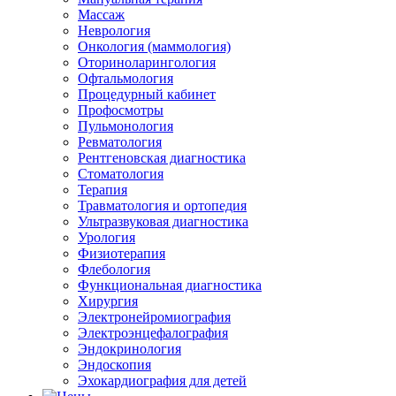
Массаж
Неврология
Онкология (маммология)
Оториноларингология
Офтальмология
Процедурный кабинет
Профосмотры
Пульмонология
Ревматология
Рентгеновская диагностика
Стоматология
Терапия
Травматология и ортопедия
Ультразвуковая диагностика
Урология
Физиотерапия
Флебология
Функциональная диагностика
Хирургия
Электронейромиография
Электроэнцефалография
Эндокринология
Эндоскопия
Эхокардиография для детей