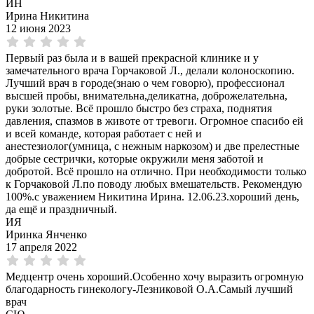
ИН
Ирина Никитина
12 июня 2023
Первый раз была и в вашей прекрасной клинике и у
замечательного врача Горчаковой Л., делали колоноскопию.
Лучший врач в городе(знаю о чем говорю), профессионал
высшей пробы, внимательна,деликатна, доброжелательна,
руки золотые. Всё прошло быстро без страха, поднятия
давления, спазмов в животе от тревоги. Огромное спасибо ей
и всей команде, которая работает с ней и
анестезиолог(умница, с нежным наркозом) и две прелестные
добрые сестрички, которые окружили меня заботой и
добротой. Всё прошло на отлично. При необходимости только
к Горчаковой Л.по поводу любых вмешательств. Рекомендую
100%.с уважением Никитина Ирина. 12.06.23.хороший день,
да ещё и праздничный.
ИЯ
Иринка Янченко
17 апреля 2022
Медцентр очень хороший.Особенно хочу выразить огромную
благодарность гинекологу-Лезниковой О.А.Самый лучший
врач