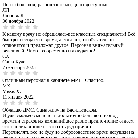
Центр большой, разноплановый, цены доступные.
ЛЛ
Любовь Л.
30 ноября 2022
К какому врачу не обращалась-все классные специалисты! Всё
быстро, всегда есть время, а если нет, то обязательно
отзвонятся и предложат другое. Персонал внимательный,
вежливый. Чисто, современно и аккуратно!
СХ
Саша Хуле
7 сентября 2023
Отличный персонал в кабинете МРТ ! Спасибо!
MX
Missis X.
11 января 2022
Обладаю ДМС. Сама живу на Васильевском.
И уже сколько сменено за достаточно большой период
времени страховых компаний,все равно предпочтение отдаем
этой поликлинике.на это есть ряд причин.
Перечислять все не буду,но добросовестные врачи,девушки на
рецепции эта малая толика того, почему приятно иметь дело с