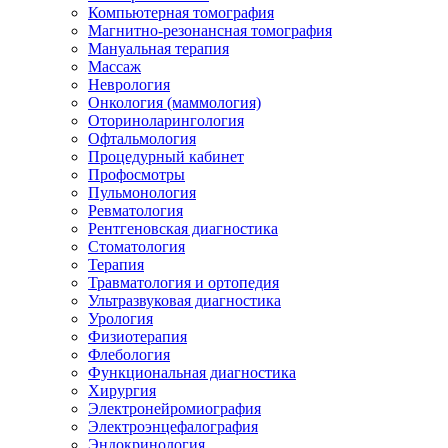
Компьютерная томография
Магнитно-резонансная томография
Мануальная терапия
Массаж
Неврология
Онкология (маммология)
Оториноларингология
Офтальмология
Процедурный кабинет
Профосмотры
Пульмонология
Ревматология
Рентгеновская диагностика
Стоматология
Терапия
Травматология и ортопедия
Ультразвуковая диагностика
Урология
Физиотерапия
Флебология
Функциональная диагностика
Хирургия
Электронейромиография
Электроэнцефалография
Эндокринология