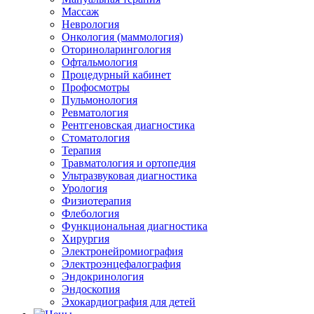
Массаж
Неврология
Онкология (маммология)
Оториноларингология
Офтальмология
Процедурный кабинет
Профосмотры
Пульмонология
Ревматология
Рентгеновская диагностика
Стоматология
Терапия
Травматология и ортопедия
Ультразвуковая диагностика
Урология
Физиотерапия
Флебология
Функциональная диагностика
Хирургия
Электронейромиография
Электроэнцефалография
Эндокринология
Эндоскопия
Эхокардиография для детей