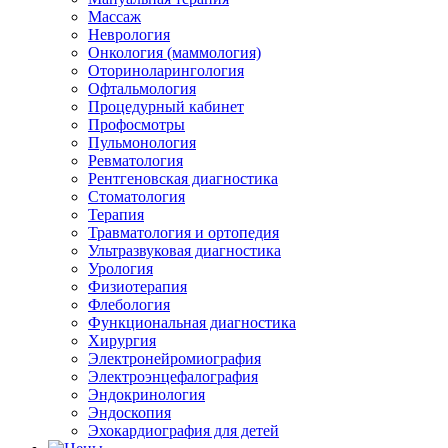
Массаж
Неврология
Онкология (маммология)
Оториноларингология
Офтальмология
Процедурный кабинет
Профосмотры
Пульмонология
Ревматология
Рентгеновская диагностика
Стоматология
Терапия
Травматология и ортопедия
Ультразвуковая диагностика
Урология
Физиотерапия
Флебология
Функциональная диагностика
Хирургия
Электронейромиография
Электроэнцефалография
Эндокринология
Эндоскопия
Эхокардиография для детей