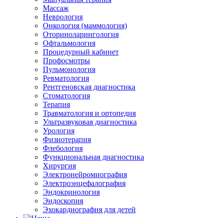
Массаж
Неврология
Онкология (маммология)
Оториноларингология
Офтальмология
Процедурный кабинет
Профосмотры
Пульмонология
Ревматология
Рентгеновская диагностика
Стоматология
Терапия
Травматология и ортопедия
Ультразвуковая диагностика
Урология
Физиотерапия
Флебология
Функциональная диагностика
Хирургия
Электронейромиография
Электроэнцефалография
Эндокринология
Эндоскопия
Эхокардиография для детей