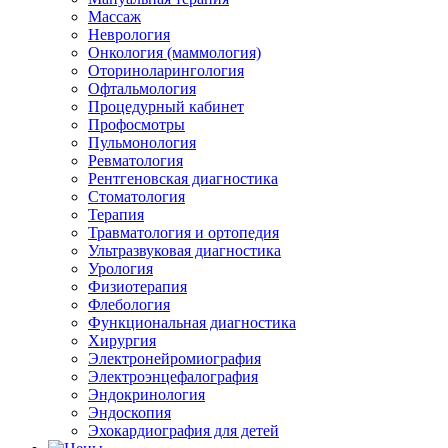
Массаж
Неврология
Онкология (маммология)
Оториноларингология
Офтальмология
Процедурный кабинет
Профосмотры
Пульмонология
Ревматология
Рентгеновская диагностика
Стоматология
Терапия
Травматология и ортопедия
Ультразвуковая диагностика
Урология
Физиотерапия
Флебология
Функциональная диагностика
Хирургия
Электронейромиография
Электроэнцефалография
Эндокринология
Эндоскопия
Эхокардиография для детей