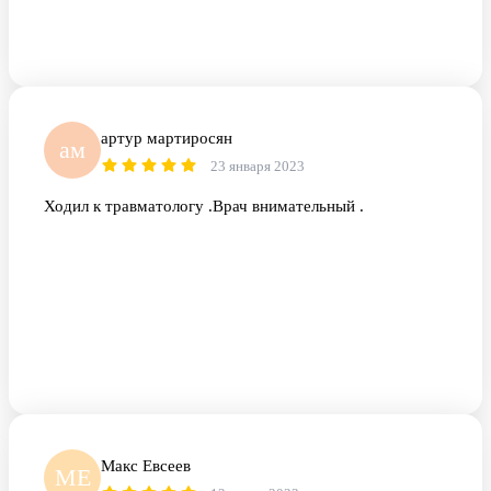
артур мартиросян
ам
23 января 2023
Ходил к травматологу .Врач внимательный .
Макс Евсеев
МЕ