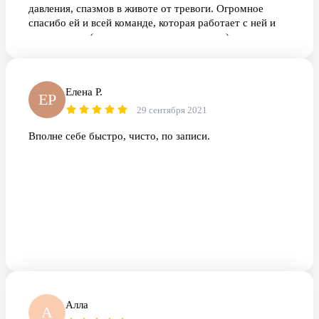
давления, спазмов в животе от тревоги. Огромное
спасибо ей и всей команде, которая работает с ней и
анестезиолог(умница, с нежным наркозом) и две
прелестные добрые сестрички, которые окружили меня
заботой и добротой. Всё прошло на отлично. При
необходимости только к Горчаковой Л.по поводу
Елена Р.
любых вмешательств. Рекомендую 100%.с уважением
ЕР
Никитина Ирина. 12.06.23.хороший день, да ещё и
29 сентября 2021
праздничный.
Вполне себе быстро, чисто, по записи.
Алла
А