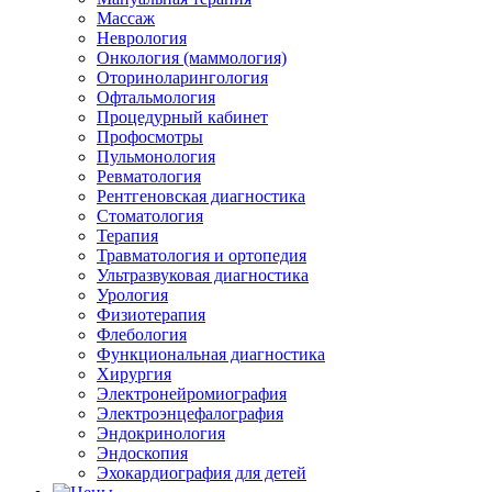
Массаж
Неврология
Онкология (маммология)
Оториноларингология
Офтальмология
Процедурный кабинет
Профосмотры
Пульмонология
Ревматология
Рентгеновская диагностика
Стоматология
Терапия
Травматология и ортопедия
Ультразвуковая диагностика
Урология
Физиотерапия
Флебология
Функциональная диагностика
Хирургия
Электронейромиография
Электроэнцефалография
Эндокринология
Эндоскопия
Эхокардиография для детей