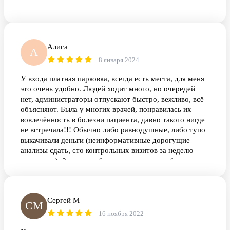
Алиса
А
8 января 2024
У входа платная парковка, всегда есть места, для меня
это очень удобно. Людей ходит много, но очередей
нет, администраторы отпускают быстро, вежливо, всё
объясняют. Была у многих врачей, понравилась их
вовлечённость в болезни пациента, давно такого нигде
не встречала!!! Обычно либо равнодушные, либо тупо
выкачивали деньги (неинформативные дорогущие
анализы сдать, сто контрольных визитов за неделю
повторить). Здесь разобрались с моими проблемами и
дали хорошие рекомендации. Спасибо! И ещё классно
и быстро берут кровь, это очень нравится)
Сергей М
СМ
16 ноября 2022