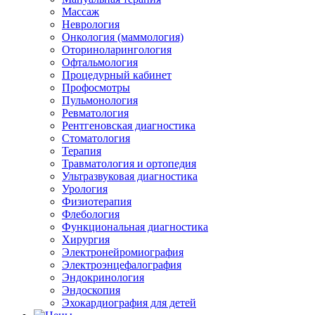
Массаж
Неврология
Онкология (маммология)
Оториноларингология
Офтальмология
Процедурный кабинет
Профосмотры
Пульмонология
Ревматология
Рентгеновская диагностика
Стоматология
Терапия
Травматология и ортопедия
Ультразвуковая диагностика
Урология
Физиотерапия
Флебология
Функциональная диагностика
Хирургия
Электронейромиография
Электроэнцефалография
Эндокринология
Эндоскопия
Эхокардиография для детей