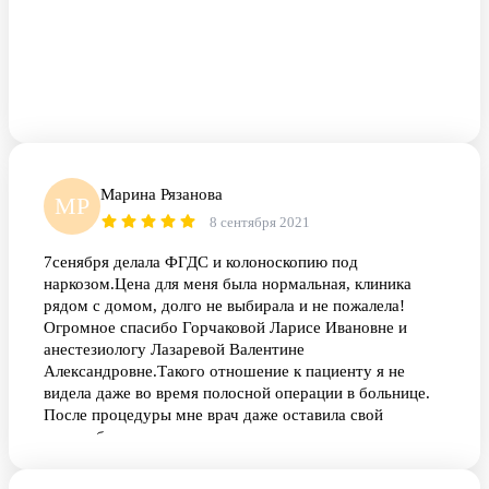
Марина Рязанова
МР
8 сентября 2021
7сенября делала ФГДС и колоноскопию под
наркозом.Цена для меня была нормальная, клиника
рядом с домом, долго не выбирала и не пожалела!
Огромное спасибо Горчаковой Ларисе Ивановне и
анестезиологу Лазаревой Валентине
Александровне.Такого отношение к пациенту я не
видела даже во время полосной операции в больнице.
После процедуры мне врач даже оставила свой
тел.чтобы я смогла позвонить если у меня возникнут
вопросы по моему состоянию!!!ещё раз выражаю свою
благодарность за профессионализм и чуткое