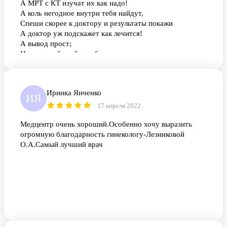
А МРТ с КТ изучат их как надо!
А коль негодное внутри тебя найдут,
Спеши скорее к доктору и результаты покажи
А доктор уж подскажет как лечится!
А вывод прост;
Не запускай, мой руг, болезнь
И вовремя осмотры проходи!
Иринка Янченко
ИЯ
17 апреля 2022
Медцентр очень хороший.Особенно хочу выразить
огромную благодарность гинекологу-Лезниковой
О.А.Самый лучший врач