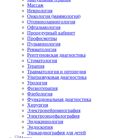
Массаж
Неврология
Онкология (маммология)
Оториноларингология
Офтальмология
Процедурный кабинет
Профосмотры
Пульмонология
Ревматология
Рентгеновская диагностика
Стоматология
Терапия
Травматология и ортопедия
Ультразвуковая диагностика
Урология
Физиотерапия
Флебология
Функциональная диагностика
Хирургия
Электронейромиография
Электроэнцефалография
Эндокринология
Эндоскопия
Эхокардиография для детей