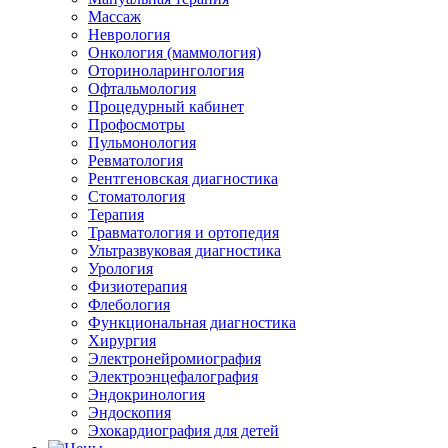
Массаж
Неврология
Онкология (маммология)
Оториноларингология
Офтальмология
Процедурный кабинет
Профосмотры
Пульмонология
Ревматология
Рентгеновская диагностика
Стоматология
Терапия
Травматология и ортопедия
Ультразвуковая диагностика
Урология
Физиотерапия
Флебология
Функциональная диагностика
Хирургия
Электронейромиография
Электроэнцефалография
Эндокринология
Эндоскопия
Эхокардиография для детей