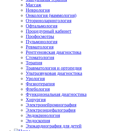
Массаж
Неврология
Онкология (маммология)
Оториноларингология
Офтальмология
Процедурный кабинет
Профосмотры
Пульмонология
Ревматология
Рентгеновская диагностика
Стоматология
Терапия
Травматология и ортопедия
Ультразвуковая диагностика
Урология
Физиотерапия
Флебология
Функциональная диагностика
Хирургия
Электронейромиография
Электроэнцефалография
Эндокринология
Эндоскопия
Эхокардиография для детей