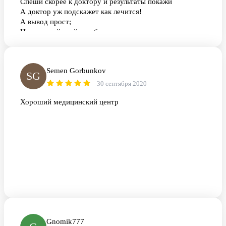
Спеши скорее к доктору и результаты покажи
А доктор уж подскажет как лечится!
А вывод прост;
Не запускай, мой руг, болезнь
И вовремя осмотры проходи!
Semen Gorbunkov
SG
30 сентября 2020
Хороший медицинский центр
Gnomik777