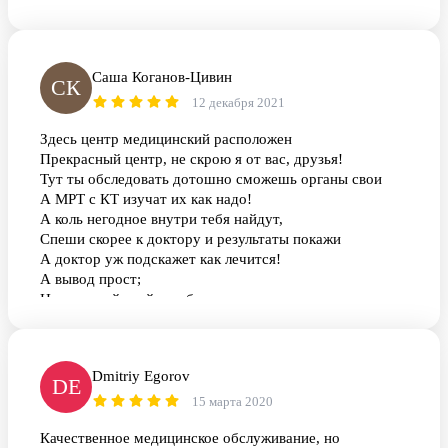
Саша Коганов-Цивин
СК
12 декабря 2021
Здесь центр медицинский расположен
Прекрасный центр, не скрою я от вас, друзья!
Тут ты обследовать дотошно сможешь органы свои
А МРТ с КТ изучат их как надо!
А коль негодное внутри тебя найдут,
Спеши скорее к доктору и результаты покажи
А доктор уж подскажет как лечится!
А вывод прост;
Не запускай, мой руг, болезнь
И вовремя осмотры проходи!
Dmitriy Egorov
DE
15 марта 2020
Качественное медицинское обслуживание, но