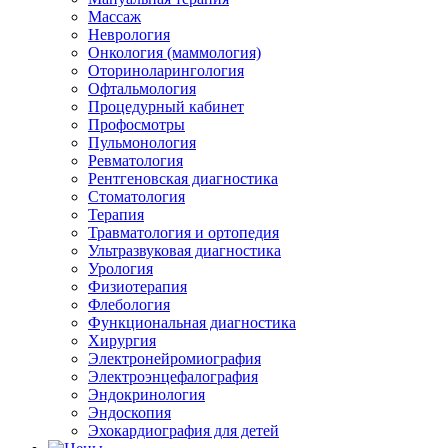
Массаж
Неврология
Онкология (маммология)
Оториноларингология
Офтальмология
Процедурный кабинет
Профосмотры
Пульмонология
Ревматология
Рентгеновская диагностика
Стоматология
Терапия
Травматология и ортопедия
Ультразвуковая диагностика
Урология
Физиотерапия
Флебология
Функциональная диагностика
Хирургия
Электронейромиография
Электроэнцефалография
Эндокринология
Эндоскопия
Эхокардиография для детей