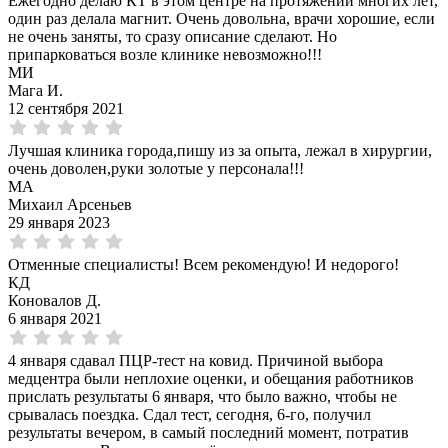
Ежегодно делаю КТ в этом центре на протяжении многих лет,
один раз делала магнит. Очень довольна, врачи хорошие, если
не очень заняты, то сразу описание сделают. Но
припарковаться возле клинике невозможно!!!
МИ
Мага И.
12 сентября 2021
Лучшая клиника города,пишу из за опыта, лежал в хирургии,
очень доволен,руки золотые у персонала!!!
МА
Михаил Арсеньев
29 января 2023
Отменные специалисты! Всем рекомендую! И недорого!
КД
Коновалов Д.
6 января 2021
4 января сдавал ПЦР-тест на ковид. Причиной выбора
медцентра были неплохие оценки, и обещания работников
прислать результаты 6 января, что было важно, чтобы не
срывалась поездка. Сдал тест, сегодня, 6-го, получил
результаты вечером, в самый последний момент, потратив