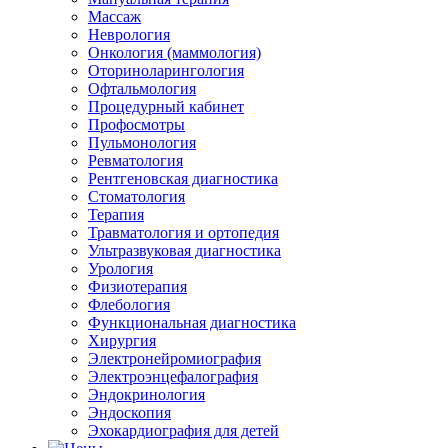
Массаж
Неврология
Онкология (маммология)
Оториноларингология
Офтальмология
Процедурный кабинет
Профосмотры
Пульмонология
Ревматология
Рентгеновская диагностика
Стоматология
Терапия
Травматология и ортопедия
Ультразвуковая диагностика
Урология
Физиотерапия
Флебология
Функциональная диагностика
Хирургия
Электронейромиография
Электроэнцефалография
Эндокринология
Эндоскопия
Эхокардиография для детей