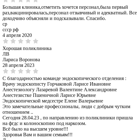
Большая клиника,отметить хочется персонал,была первый
раз,вакцинировалась,персонал отзывчивый и адекватный. Все
доходчиво объясняли и подсказывали. Спасибо.
ср
ссср рф
4 апреля 2020
Хорошая поликлиника
ЛВ
Лариса Воронова
28 апреля 2023
С благодарностью команде эндоскопического отделения :
Врачу эндоскописту Горчаковой Ларисе Ивановне
Анестезиологу Лазаревой Валентине Александровне
Анестезистке Пшеничной Ларисе Юрьевне
Эндоскопической медсестре Елене Валерьевне
Это замечательные профессионалы, люди с добрым чутким
отношением ..
Сегодня 28.04.23 , по направлению из поликлиники пришла
на фгдс и колоноскопию под наркозом.
Всё было на высшем уровне!!!
Здоровья Вам и вашим семьям!!!