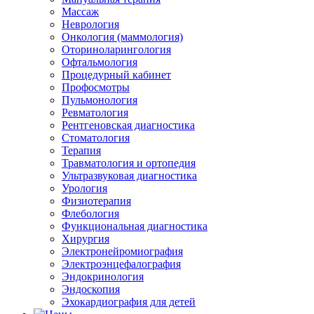
Массаж
Неврология
Онкология (маммология)
Оториноларингология
Офтальмология
Процедурный кабинет
Профосмотры
Пульмонология
Ревматология
Рентгеновская диагностика
Стоматология
Терапия
Травматология и ортопедия
Ультразвуковая диагностика
Урология
Физиотерапия
Флебология
Функциональная диагностика
Хирургия
Электронейромиография
Электроэнцефалография
Эндокринология
Эндоскопия
Эхокардиография для детей