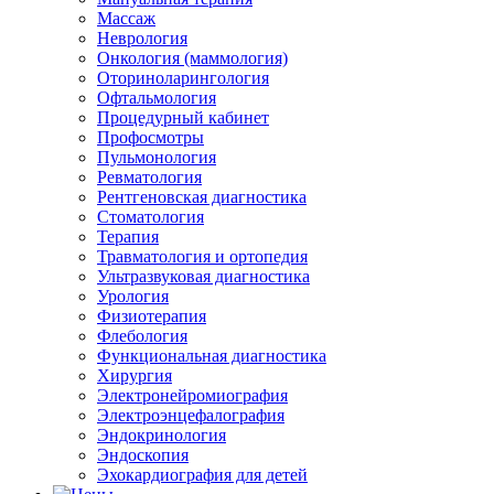
Массаж
Неврология
Онкология (маммология)
Оториноларингология
Офтальмология
Процедурный кабинет
Профосмотры
Пульмонология
Ревматология
Рентгеновская диагностика
Стоматология
Терапия
Травматология и ортопедия
Ультразвуковая диагностика
Урология
Физиотерапия
Флебология
Функциональная диагностика
Хирургия
Электронейромиография
Электроэнцефалография
Эндокринология
Эндоскопия
Эхокардиография для детей