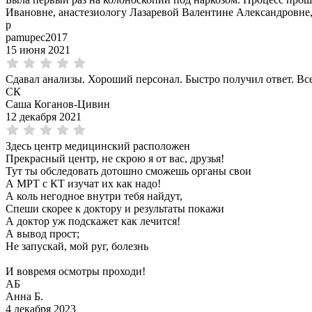
Ивановне, анастезиологу Лазаревой Валентине Александровне,
p
pamupec2017
15 июня 2021
Сдавал анализы. Хороший персонал. Быстро получил ответ. Вс
СК
Саша Коганов-Цивин
12 декабря 2021
Здесь центр медицинский расположен
Прекрасный центр, не скрою я от вас, друзья!
Тут ты обследовать дотошно сможешь органы свои
А МРТ с КТ изучат их как надо!
А коль негодное внутри тебя найдут,
Спеши скорее к доктору и результаты покажи
А доктор уж подскажет как лечится!
А вывод прост;
Не запускай, мой руг, болезнь
И вовремя осмотры проходи!
АБ
Анна Б.
4 декабря 2023