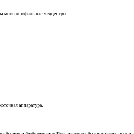
там многопрофильные медцентры.
оточная аппаратура.
шел быстро и безболезненно!Весь персонал был внимательным и