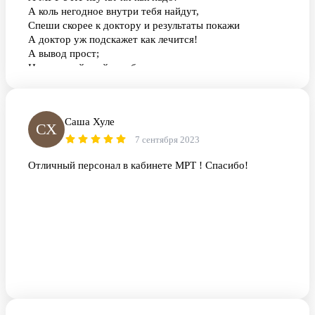
А коль негодное внутри тебя найдут,
Спеши скорее к доктору и результаты покажи
А доктор уж подскажет как лечится!
А вывод прост;
Не запускай, мой руг, болезнь
И вовремя осмотры проходи!
Саша Хуле
СХ
7 сентября 2023
Отличный персонал в кабинете МРТ ! Спасибо!