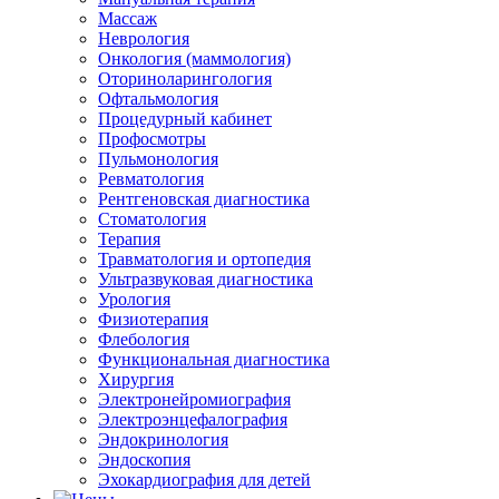
Массаж
Неврология
Онкология (маммология)
Оториноларингология
Офтальмология
Процедурный кабинет
Профосмотры
Пульмонология
Ревматология
Рентгеновская диагностика
Стоматология
Терапия
Травматология и ортопедия
Ультразвуковая диагностика
Урология
Физиотерапия
Флебология
Функциональная диагностика
Хирургия
Электронейромиография
Электроэнцефалография
Эндокринология
Эндоскопия
Эхокардиография для детей