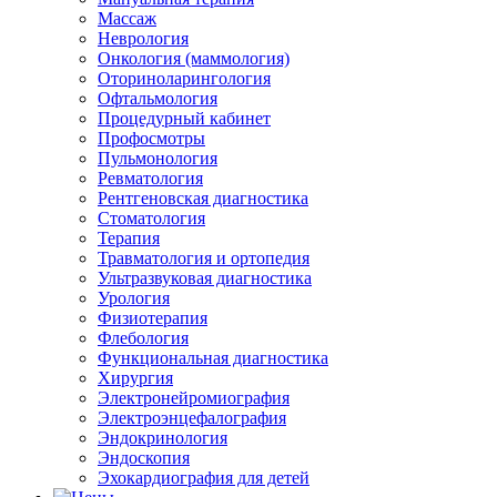
Массаж
Неврология
Онкология (маммология)
Оториноларингология
Офтальмология
Процедурный кабинет
Профосмотры
Пульмонология
Ревматология
Рентгеновская диагностика
Стоматология
Терапия
Травматология и ортопедия
Ультразвуковая диагностика
Урология
Физиотерапия
Флебология
Функциональная диагностика
Хирургия
Электронейромиография
Электроэнцефалография
Эндокринология
Эндоскопия
Эхокардиография для детей