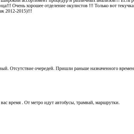
 Широкий ассортимент процедур и различных анализов!!! Есть ре
!!! Очень хорошее отделение окулистов !!! Только вот текучка 
к 2012-2015)!!!
й. Отсутствие очередей. Пришли раньше назначенного времени.
вас время . От метро идут автобусы, трамвай, маршрутки.