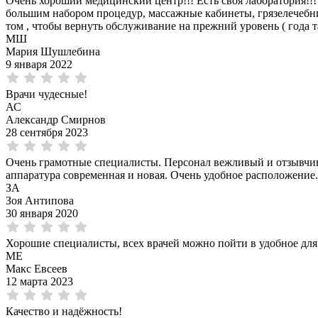
Очень хороший медицинский центр!!! Есть своя лаборатория!!!
большим набором процедур, массажные кабинеты, грязелечебница
том , чтобы вернуть обслуживание на прежний уровень ( года та
МШ
Мария Шушлебина
9 января 2022
Врачи чудесные!
АС
Александр Смирнов
28 сентября 2023
Очень грамотные специалисты. Персонал вежливый и отзывчивы
аппаратура современная и новая. Очень удобное расположение.
ЗА
Зоя Антипова
30 января 2020
Хорошие специалисты, всех врачей можно пойти в удобное для 
МЕ
Макс Евсеев
12 марта 2023
Качество и надёжность!