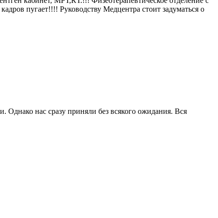
нтген кабинет, МРТ,КТ.!!! Физеотерапевтическое отделение с
кадров пугает!!!! Руководству Медцентра стоит задуматься о
 Однако нас сразу приняли без всякого ожидания. Вся