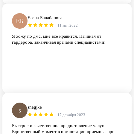
прелестные добрые сестрички, которые окружили меня
заботой и добротой. Всё прошло на отлично. При
необходимости только к Горчаковой Л.по поводу
Елена Балабанова
любых вмешательств. Рекомендую 100%.с уважением
ЕБ
Никитина Ирина. 12.06.23.хороший день, да ещё и
11 мая 2022
праздничный.
Я хожу по дмс, мне всё нравится. Начиная от
гардероба, заканчивая врачами специалистами!
snegjke
s
17 декабря 2023
Быстрое и качественное предоставление услуг.
Единственный момент в организации приемов - при