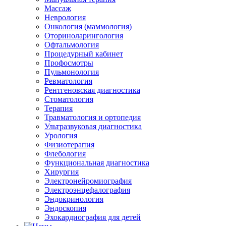
Массаж
Неврология
Онкология (маммология)
Оториноларингология
Офтальмология
Процедурный кабинет
Профосмотры
Пульмонология
Ревматология
Рентгеновская диагностика
Стоматология
Терапия
Травматология и ортопедия
Ультразвуковая диагностика
Урология
Физиотерапия
Флебология
Функциональная диагностика
Хирургия
Электронейромиография
Электроэнцефалография
Эндокринология
Эндоскопия
Эхокардиография для детей