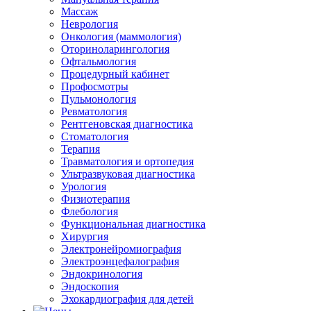
Массаж
Неврология
Онкология (маммология)
Оториноларингология
Офтальмология
Процедурный кабинет
Профосмотры
Пульмонология
Ревматология
Рентгеновская диагностика
Стоматология
Терапия
Травматология и ортопедия
Ультразвуковая диагностика
Урология
Физиотерапия
Флебология
Функциональная диагностика
Хирургия
Электронейромиография
Электроэнцефалография
Эндокринология
Эндоскопия
Эхокардиография для детей