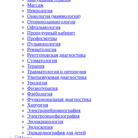
Массаж
Неврология
Онкология (маммология)
Оториноларингология
Офтальмология
Процедурный кабинет
Профосмотры
Пульмонология
Ревматология
Рентгеновская диагностика
Стоматология
Терапия
Травматология и ортопедия
Ультразвуковая диагностика
Урология
Физиотерапия
Флебология
Функциональная диагностика
Хирургия
Электронейромиография
Электроэнцефалография
Эндокринология
Эндоскопия
Эхокардиография для детей