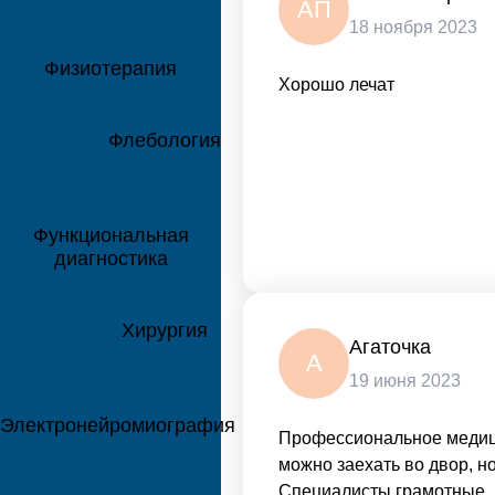
АП
18 ноября 2023
Физиотерапия
Хорошо лечат
Флебология
Функциональная
диагностика
Хирургия
Агаточка
А
19 июня 2023
Электронейромиография
Профессиональное медици
можно заехать во двор, но
Специалисты грамотные.