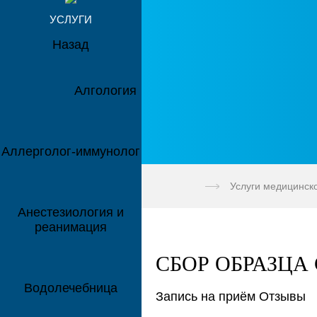
УСЛУГИ
Назад
Алгология
Аллерголог-иммунолог
Услуги медицинск
Анестезиология и
реанимация
СБОР ОБРАЗЦА
Водолечебница
Запись на приём
Отзывы