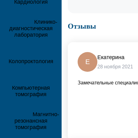
Кардиология
Клинико-
Отзывы
диагностическая
лаборатория
Екатерина
Е
Колопроктология
28 ноября 2021
Замечательные специали
Компьютерная
томография
Магнитно-
резонансная
томография