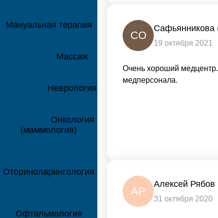
Мануальная терапия
Сафьянникова 
СО
19 октября 2021
Массаж
Очень хороший медцентр.
медперсонала.
Неврология
Онкология
(маммология)
Оториноларингология
Алексей Рябов
АР
31 октября 2020
Офтальмология