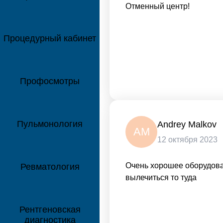
Отменный центр!
Процедурный кабинет
Профосмотры
Пульмонология
Andrey Malkov
AM
12 октября 2023
Очень хорошее оборудова
Ревматология
вылечиться то туда
Рентгеновская
диагностика