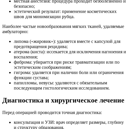
местная анестезия: процедура проходит безболезненно и
безопасно;
эстетический результат: применение косметических
швов для минимизации рубца.
Наиболее частые новообразования мягких тканей, удаляемые
амбулаторно:
липома («жировик»): удаляется вместе с капсулой для
предотвращения рецидива;
атерома (киста): иссекается для исключения нагноения и
воспаления;
фиброма: убирается при риске травматизации или по
эстетическим соображениям;
гигрома: удаляется при наличии боли или ограничения
функции сустава;
папилломы, невусы: удаляются с обязательным
последующим гистологическим исследованием.
Диагностика и хирургическое лечение
Перед операцией проводится точная диагностика:
консультация и УЗИ: врач определяет размеры, глубину
и структуру образования.