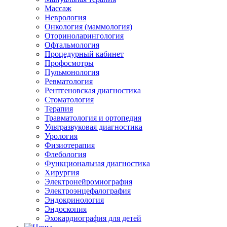
Массаж
Неврология
Онкология (маммология)
Оториноларингология
Офтальмология
Процедурный кабинет
Профосмотры
Пульмонология
Ревматология
Рентгеновская диагностика
Стоматология
Терапия
Травматология и ортопедия
Ультразвуковая диагностика
Урология
Физиотерапия
Флебология
Функциональная диагностика
Хирургия
Электронейромиография
Электроэнцефалография
Эндокринология
Эндоскопия
Эхокардиография для детей