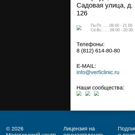
Садовая улица, д.
126
Пн-Пт.......08.00 - 21.00
Сб-Вс.......09.00 - 20.00
Телефоны:
8 (812) 614-80-80
E-MAIL:
info@verficlinic.ru
Наши сообщества:
© 2026
Лицензия на
Подпис
Медицинский центр
осуществление
и акци