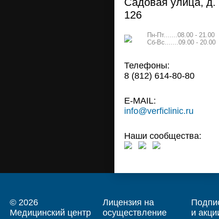
Садовая улица, д.
126
Пн-Пт.......08.00 - 21.00
Сб-Вс.......09.00 - 20.00
Телефоны:
8 (812) 614-80-80
E-MAIL:
info@verficlinic.ru
Наши сообщества:
© 2026
Лицензия на
Подпис
Медицинский центр
осуществление
и акци