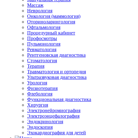
Массаж
Неврология
Онкология (маммология)
Оториноларингология
Офтальмология
Процедурный кабинет
Профосмотры
Пульмонология
Ревматология
Рентгеновская диагностика
Стоматология
Терапия
Травматология и ортопедия
Ультразвуковая диагностика
Урология
Физиотерапия
Флебология
Функциональная диагностика
Хирургия
Электронейромиография
Электроэнцефалография
Эндокринология
Эндоскопия
Эхокардиография для детей