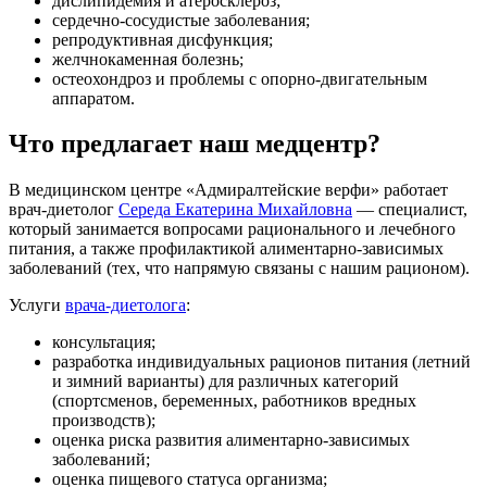
дислипидемия и атеросклероз;
сердечно-сосудистые заболевания;
репродуктивная дисфункция;
желчнокаменная болезнь;
остеохондроз и проблемы с опорно-двигательным
аппаратом.
Что предлагает наш медцентр?
В медицинском центре «Адмиралтейские верфи» работает
врач-диетолог
Середа Екатерина Михайловна
— специалист,
который занимается вопросами рационального и лечебного
питания, а также профилактикой алиментарно-зависимых
заболеваний (тех, что напрямую связаны с нашим рационом).
Услуги
врача-диетолога
:
консультация;
разработка индивидуальных рационов питания (летний
и зимний варианты) для различных категорий
(спортсменов, беременных, работников вредных
производств);
оценка риска развития алиментарно-зависимых
заболеваний;
оценка пищевого статуса организма;