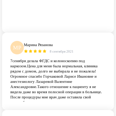
Марина Рязанова
МР
8 сентября 2021
7сенября делала ФГДС и колоноскопию под
наркозом.Цена для меня была нормальная, клиника
рядом с домом, долго не выбирала и не пожалела!
Огромное спасибо Горчаковой Ларисе Ивановне и
анестезиологу Лазаревой Валентине
Александровне.Такого отношение к пациенту я не
видела даже во время полосной операции в больнице.
После процедуры мне врач даже оставила свой
тел.чтобы я смогла позвонить если у меня возникнут
вопросы по моему состоянию!!!ещё раз выражаю свою
благодарность за профессионализм и чуткое