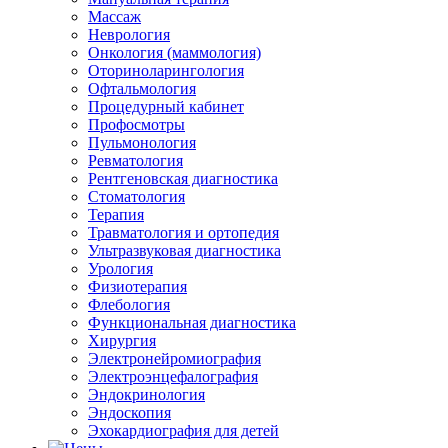
Массаж
Неврология
Онкология (маммология)
Оториноларингология
Офтальмология
Процедурный кабинет
Профосмотры
Пульмонология
Ревматология
Рентгеновская диагностика
Стоматология
Терапия
Травматология и ортопедия
Ультразвуковая диагностика
Урология
Физиотерапия
Флебология
Функциональная диагностика
Хирургия
Электронейромиография
Электроэнцефалография
Эндокринология
Эндоскопия
Эхокардиография для детей