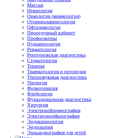
Массаж
Неврология
Онкология (маммология)
Оториноларингология
Офтальмология
Процедурный кабинет
Профосмотры
Пульмонология
Ревматология
Рентгеновская диагностика
Стоматология
Терапия
Травматология и ортопедия
Ультразвуковая диагностика
Урология
Физиотерапия
Флебология
Функциональная диагностика
Хирургия
Электронейромиография
Электроэнцефалография
Эндокринология
Эндоскопия
Эхокардиография для детей