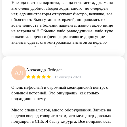
У входа платная парковка, всегда есть места, для меня
это очень удобно. Людей ходит много, но очередей
нет, администраторы отпускают быстро, вежливо, всё
объясняют. Была у многих врачей, понравилась их
вовлечённость в болезни пациента, давно такого нигде
не встречала!!! Обычно либо равнодушные, либо тупо
выкачивали деньги (неинформативные дорогущие
анализы сдать, сто контрольных визитов за неделю
повторить). Здесь разобрались с моими проблемами и
дали хорошие рекомендации. Спасибо! И ещё классно
и быстро берут кровь, это очень нравится)
Александр Лебедев
АЛ
13 октября 2020
Очень пафосный и огромный медицинский центр, с
большой историей. Это ощущаешь, как только
подходишь к нему.
Много специалистов, много оборудования. Запись на
неделю вперед говорит о том, что медцентр довольно
популярен в СПб. Я был у хирурга. Все понравилось.