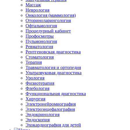
Массаж
Неврология
Онкология (маммология)
Оториноларингология
Офтальмология
Процедурный кабинет
Профосмотры
Пульмонология
Ревматология
Рентгеновская диагностика
Стоматология
Терапия
Травматология и ортопедия
Ультразвуковая диагностика
Урология
Физиотерапия
Флебология
Функциональная диагностика
Хирургия
Электронейромиография
Электроэнцефалография
Эндокринология
Эндоскопия
Эхокардиография для детей