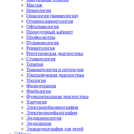
Массаж
Неврология
Онкология (маммология)
Оториноларингология
Офтальмология
Процедурный кабинет
Профосмотры
Пульмонология
Ревматология
Рентгеновская диагностика
Стоматология
Терапия
Травматология и ортопедия
Ультразвуковая диагностика
Урология
Физиотерапия
Флебология
Функциональная диагностика
Хирургия
Электронейромиография
Электроэнцефалография
Эндокринология
Эндоскопия
Эхокардиография для детей