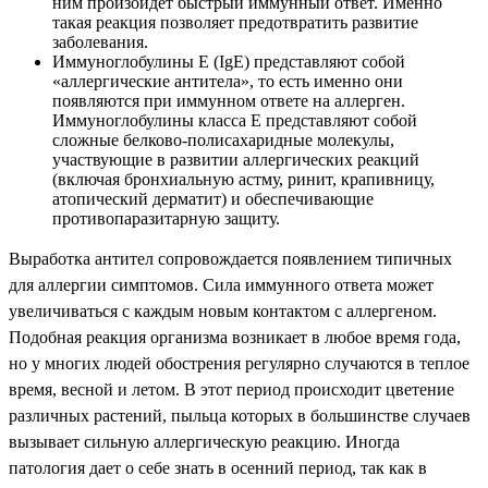
ним произойдет быстрый иммунный ответ. Именно
такая реакция позволяет предотвратить развитие
заболевания.
Иммуноглобулины E (IgE) представляют собой
«аллергические антитела», то есть именно они
появляются при иммунном ответе на аллерген.
Иммуноглобулины класса Е представляют собой
сложные белково-полисахаридные молекулы,
участвующие в развитии аллергических реакций
(включая бронхиальную астму, ринит, крапивницу,
атопический дерматит) и обеспечивающие
противопаразитарную защиту.
Выработка антител сопровождается появлением типичных
для аллергии симптомов. Сила иммунного ответа может
увеличиваться с каждым новым контактом с аллергеном.
Подобная реакция организма возникает в любое время года,
но у многих людей обострения регулярно случаются в теплое
время, весной и летом. В этот период происходит цветение
различных растений, пыльца которых в большинстве случаев
вызывает сильную аллергическую реакцию. Иногда
патология дает о себе знать в осенний период, так как в