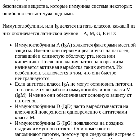
безопасные вещества, которые иммунная система некоторых
ошибочно считает чужеродными.
Иммуноглобулины, или Ig делятся на пять классов, каждый из
них обозначается латинской буквой – A, M, G, E и D:
Иммуноглобулины A (IgA) являются факторами местной
защиты. Именно они первыми реагируют на патоген,
попавший в слизистую оболочку рта, носа или
кишечника. После попадания патогена в организм
начинается активная выработка таких антител. Их
особенность заключается в том, что они быстро
нейтрализуются.
Если антитела класса IgA не могут остановить патоген,
то начинается выработка иммуноглобулинов класса M
(IgM). Именно они обеспечивают основную защиту от
патогенов.
Иммуноглобулины D (IgD) часто вырабатываются на
клеточной поверхности одновременно с антителами
класса M.
Иммуноглобулины G (IgG) появляются на поздних
стадиях иммунного ответа. Они помечают и
запоминают патоген, поэтому при следующей встрече с