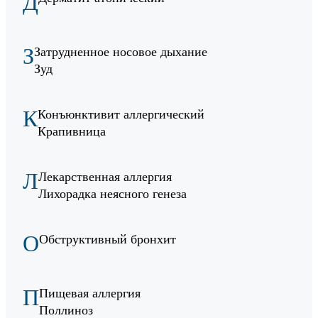
Д
З
Затрудненное носовое дыхание
Зуд
К
Конъюнктивит аллергический
Крапивница
Л
Лекарственная аллергия
Лихорадка неясного генеза
О
Обструктивный бронхит
П
Пищевая аллергия
Поллиноз