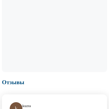
Отзывы
kuzra
k