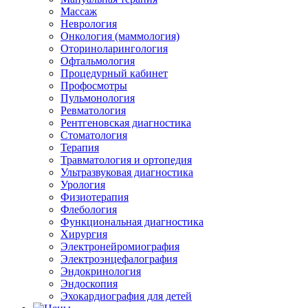
Массаж
Неврология
Онкология (маммология)
Оториноларингология
Офтальмология
Процедурный кабинет
Профосмотры
Пульмонология
Ревматология
Рентгеновская диагностика
Стоматология
Терапия
Травматология и ортопедия
Ультразвуковая диагностика
Урология
Физиотерапия
Флебология
Функциональная диагностика
Хирургия
Электронейромиография
Электроэнцефалография
Эндокринология
Эндоскопия
Эхокардиография для детей