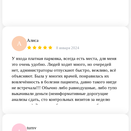
Алиса
А
8 января 2024
У входа платная парковка, всегда есть места, для меня
это очень удобно. Людей ходит много, но очередей
нет, администраторы отпускают быстро, вежливо, всё
объясняют. Была у многих врачей, понравилась их
вовлечённость в болезни пациента, давно такого нигде
не встречала!!! Обычно либо равнодушные, либо тупо
выкачивали деньги (неинформативные дорогущие
анализы сдать, сто контрольных визитов за неделю
повторить). Здесь разобрались с моими проблемами и
дали хорошие рекомендации. Спасибо! И ещё классно
и быстро берут кровь, это очень нравится)
turnv
t