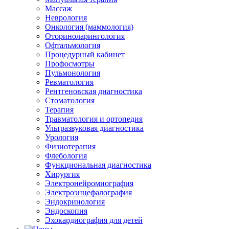
Массаж
Неврология
Онкология (маммология)
Оториноларингология
Офтальмология
Процедурный кабинет
Профосмотры
Пульмонология
Ревматология
Рентгеновская диагностика
Стоматология
Терапия
Травматология и ортопедия
Ультразвуковая диагностика
Урология
Физиотерапия
Флебология
Функциональная диагностика
Хирургия
Электронейромиография
Электроэнцефалография
Эндокринология
Эндоскопия
Эхокардиография для детей